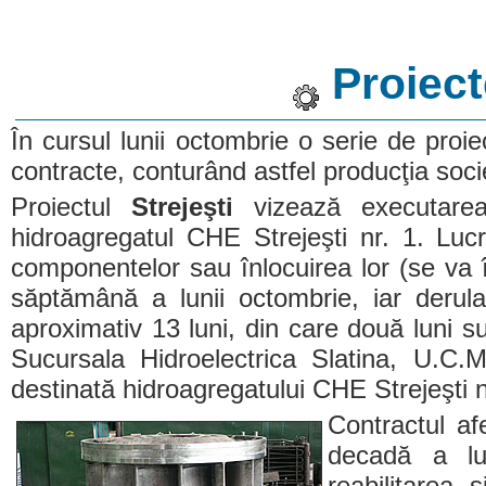
Proiect
În cursul lunii octombrie o serie de proiec
contracte, conturând astfel producţia soci
Proiectul
Strejeşti
vizează executarea 
hidroagregatul CHE Strejeşti nr. 1. Lucr
componentelor sau înlocuirea lor (se va î
săptămână a lunii octombrie, iar derul
aproximativ 13 luni, din care două luni su
Sucursala Hidroelectrica Slatina, U.C.
destinată hidroagregatului CHE Strejeşti nr.
Contractul af
decadă a lu
reabilitarea 