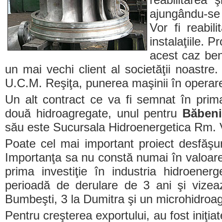
ajungându-se 
Vor fi reabili
instalaţiile. 
acest caz ben
un mai vechi client al societăţii noastre
U.C.M. Reşiţa, punerea maşinii în operar
Un alt contract ce va fi semnat în prim
două hidroagregate, unul pentru
Băben
său este Sucursala Hidroenergetica Rm. 
Poate cel mai important proiect desfăş
Importanţa sa nu constă numai în valoarea
prima investiţie în industria hidroene
perioadă de derulare de 3 ani şi vize
Bumbeşti, 3 la Dumitra şi un microhidroag
Pentru creşterea exportului, au fost iniţ